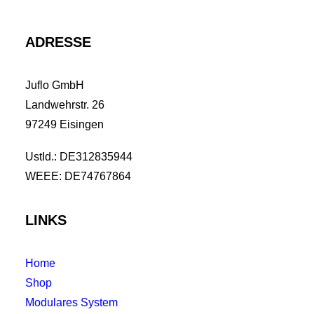
ADRESSE
Juflo GmbH
Landwehrstr. 26
97249 Eisingen
UstId.: DE312835944
WEEE: DE74767864
LINKS
Home
Shop
Modulares System