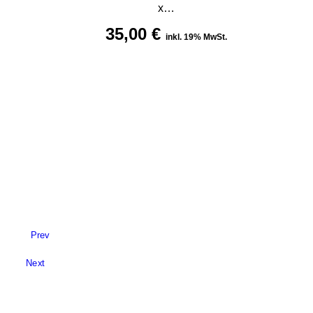
x…
35,00
€
inkl. 19% MwSt.
Prev
Next